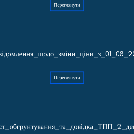
Переглянути
відомлення_щодо_зміни_ціни_з_01_08_2
Переглянути
ст_обгрунтування_та_довідка_ТПП_2_де