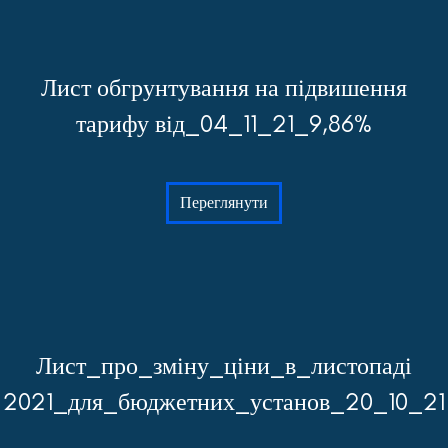
Лист обгрунтування на підвишення
тарифу від_04_11_21_9,86%
Переглянути
Лист_про_зміну_ціни_в_листопаді
2021_для_бюджетних_установ_20_10_21