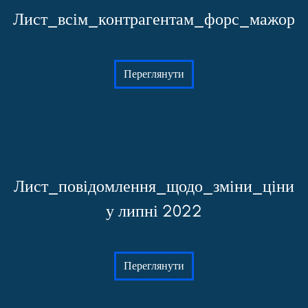
Лист_всім_контрагентам_форс_мажор
Переглянути
Лист_повідомлення_щодо_зміни_ціни
у липні 2022
Переглянути