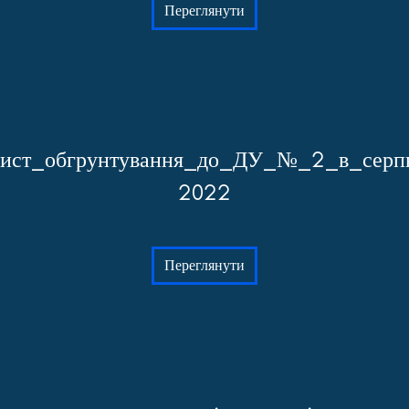
Переглянути
ист_обгрунтування_до_ДУ_№_2_в_серп
2022
Переглянути