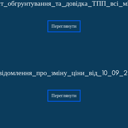
т_обгрунтування_та_довідка_ТПП_всі_м
Переглянути
відомлення_про_зміну_ціни_від_10_09_2
Переглянути