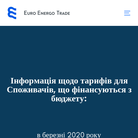
Skip
Skip
links
to
Tog
primary
nav
navigation
Skip
to
content
Інформація щодо тарифів для
Споживачів, що фінансуються з
бюджету:
в березні 2020 року