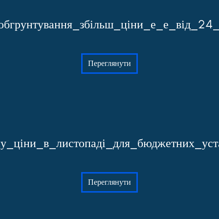
обгрунтування_збільш_ціни_е_е_від_24
Переглянути
ну_ціни_в_листопаді_для_бюджетних_уст
Переглянути