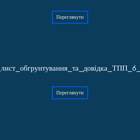
Переглянути
_лист_обгрунтування_та_довідка_ТПП_6_
Переглянути